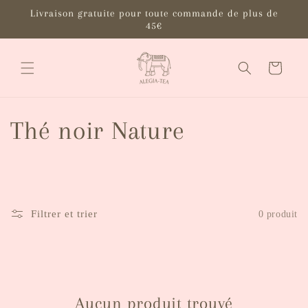
et
Livraison gratuite pour toute commande de plus de
passer
45€
au
contenu
Panier
C
Thé noir Nature
o
l
Filtrer et trier
0 produit
l
e
c
Aucun produit trouvé