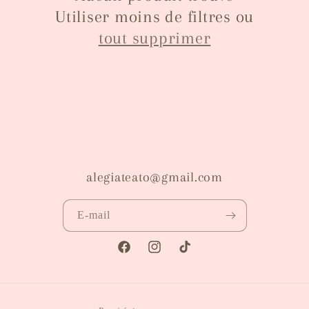
t
Utiliser moins de filtres ou
tout supprimer
i
o
n
:
alegiateato@gmail.com
E-mail
Facebook
Instagram
TikTok